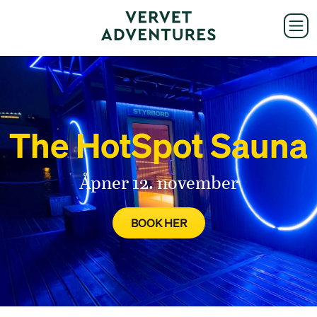
The HotSpot Sauna
Åpner 12. november
BOOK HER