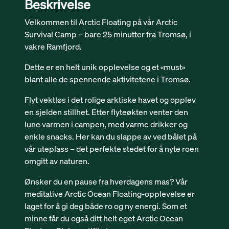
Beskrivelse
Velkommen til Arctic Floating på vår Arctic
Survival Camp – bare 25 minutter fra Tromsø, i
vakre Ramfjord.
Dette er en helt unik opplevelse og et «must»
blant alle de spennende aktivitetene i Tromsø.
Flyt vektløs i det rolige arktiske havet og opplev
en sjelden stillhet. Etter flyteøkten venter den
lune varmen i campen, med varme drikker og
enkle snacks. Her kan du slappe av ved bålet på
vår uteplass – det perfekte stedet for å nyte roen
omgitt av naturen.
Ønsker du en pause fra hverdagens mas? Vår
meditative Arctic Ocean Floating-opplevelse er
laget for å gi deg både ro og ny energi. Som et
minne får du også ditt helt eget Arctic Ocean