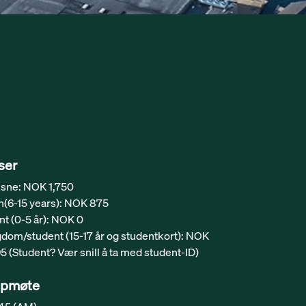
ser
sne: NOK 1,750
n(6-15 years): NOK 875
ant (0-5 år): NOK 0
dom/student (15-17 år og studentkort): NOK
95 (Student? Vær snill å ta med student-ID)
pmøte