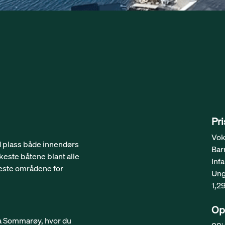
Pri
Vok
d plass både innendørs
Bar
keste båtene blant alle
Inf
 beste områdene for
Ung
1,2
Op
ya Sommarøy, hvor du