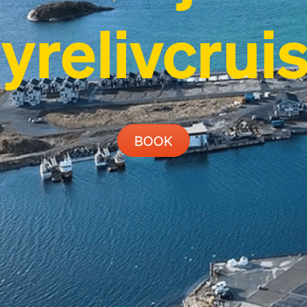
yrelivcrui
BOOK