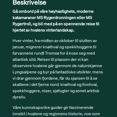
Beskrivelse
Gå ombord på våre høyhastighets, moderne
katamaraner MS Rygerdronningen eller MS
Rygertroll, og bli med på en spennende reise til
hjertet av hvalens vinterlandskap.
Hver vinter, fra midten av oktober til slutten av
januar, migrerer knølhval og spekkhoggere til
farvannene rundt Tromsø for å kose seg med
atlantisk sild. Reisen til plassen der vi kan
observere hvalene går gjennom de naturskjønne
Lyngsalpene og byr på fantastiske utsikter. mens
vi drar gjennom fjordene, får du sjansen til å se
skattene i det fjerne nord: knølhval og finnhval,
spekkhoggere, niser, sjøfugler og annet arktisk
dyreliv.
Våre kunnskapsrike guider gir fascinerende
innsikt i hvalene og regionens historie, noe som